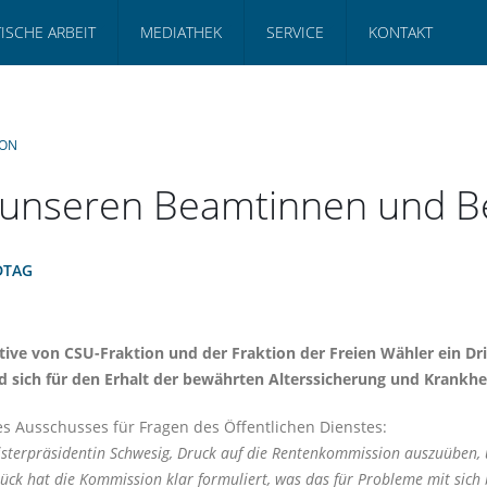
TISCHE ARBEIT
MEDIATHEK
SERVICE
KONTAKT
ION
u unseren Beamtinnen und 
DTAG
ive von CSU-Fraktion und der Fraktion der Freien Wähler ein Dri
ich für den Erhalt der bewährten Alterssicherung und Krankheit
des Ausschusses für Fragen des Öffentlichen Dienstes:
isterpräsidentin Schwesig, Druck auf die Rentenkommission auszuüben,
ück hat die Kommission klar formuliert, was das für Probleme mit sich