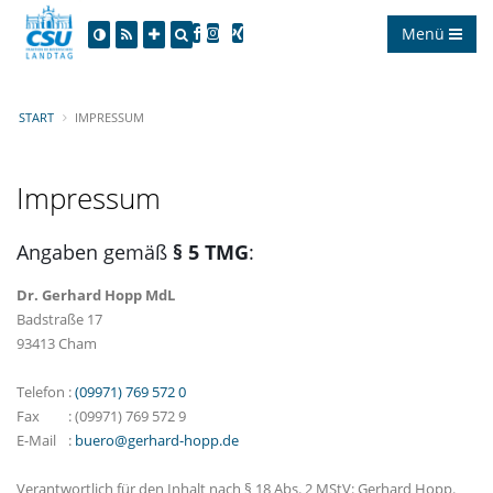
Menü
START
IMPRESSUM
Impressum
Angaben gemäß
§ 5 TMG
:
Dr. Gerhard Hopp MdL
Badstraße 17
93413 Cham
Telefon
:
(09971) 769 572 0
Fax
:
(09971) 769 572 9
E-Mail
:
buero@gerhard-hopp.de
Verantwortlich für den Inhalt nach § 18 Abs. 2 MStV: Gerhard Hopp.