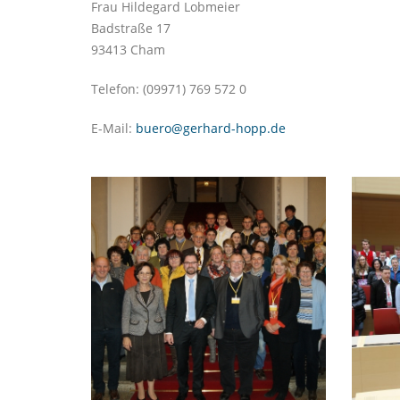
Frau Hildegard Lobmeier
Badstraße 17
93413 Cham
Telefon: (09971) 769 572 0
E-Mail:
buero@gerhard-hopp.de