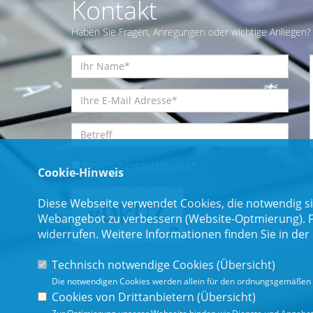
Kontakt
Haben Sie Fragen, Anregungen oder wichtige Anliegen? 
Einwilligungserklärung
*
Cookie-Hinweis
Diese Webseite verwendet Cookies, die notwendig si
Webangebot zu verbessern (Website-Optmierung). Für
widerrufen. Weitere Informationen finden Sie in der
Technisch notwendige Cookies (
Übersicht
)
Die notwendigen Cookies werden allein für den ordnungsgemäßen 
* Pflichtfeld
Cookies von Drittanbietern (
Übersicht
)