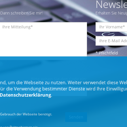
Newsle
Dann schreiben Sie mir!
Erhalten Sie Neui
* Pflichtfeld
Bitte geben Sie den Code ein:
nd, um die Webseite zu nutzen. Weiter verwendet diese Web
 die Verwendung bestimmter Dienste wird Ihre Einwilligung 
Datenschutzerklärung
.
Gebrauch der Webseite benötigt.