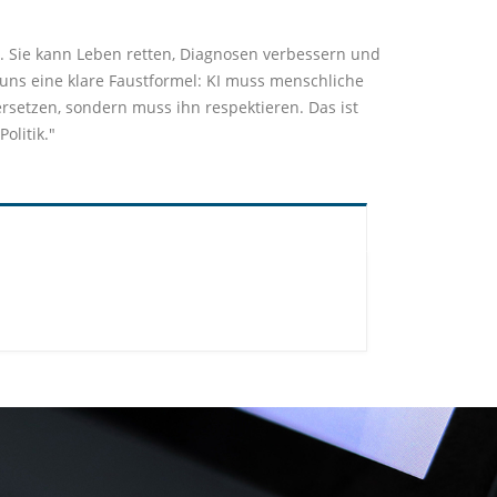
es. Sie kann Leben retten, Diagnosen verbessern und
uns eine klare Faustformel: KI muss menschliche
rsetzen, sondern muss ihn respektieren. Das ist
olitik."