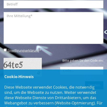
Einwilligungserklärung
*
Bitte geben Sie den Code ein:
Cookie-Hinweis
* Pflichtfeld
Diese Webseite verwendet Cookies, die notwendig
sind, um die Webseite zu nutzen. Weiter verwendet
diese Webseite Dienste von Drittanbietern, um das
Webangebot zu verbessern (Website-Optmierung). Für
Newsletter