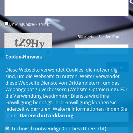
Einwilligungserklärung
*
Bitte geben Sie den Code ein:
Cookie-Hinweis
* Pflichtfeld
Diese Webseite verwendet Cookies, die notwendig
sind, um die Webseite zu nutzen. Weiter verwendet
diese Webseite Dienste von Drittanbietern, um das
Webangebot zu verbessern (Website-Optmierung). Für
Newsletter
die Verwendung bestimmter Dienste wird Ihre
Einwilligung benötigt. Ihre Einwilligung können Sie
Erhalten Sie Neuigkeiten aus dem Landtag und der Region.
jederzeit widerrufen. Weitere Informationen finden Sie
in der
Datenschutzerklärung
.
Technisch notwendige Cookies (
Übersicht
)