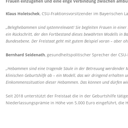
Frauen einzugehen und eine enge Verbindung zwischen ambula
Klaus Holetschek
, CSU-Fraktionsvorsitzender im Bayerischen La
Beleghebammen sind systemrelevant! Sie begleiten Frauen in einer 
ein Rückschritt, der den Fortbestand dieses bewährten Modells in B
Bundesebene. Der Freistaat geht mit gutem Beispiel voran – aber o
Bernhard Seidenath
, gesundheitspolitischer Sprecher der CSU-L
Hebammen sind eine tragende Säule in der Betreuung werdender Müt
klinischen Geburtshilfe ab – ein Modell, das wir dringend erhalten
Einkommenssituation dieser Hebammen. Das können und dürfen wir
Seit 2018 unterstützt der Freistaat die in der Geburtshilfe t
Niederlassungsprämie in Höhe von 5.000 Euro eingeführt, die Heb