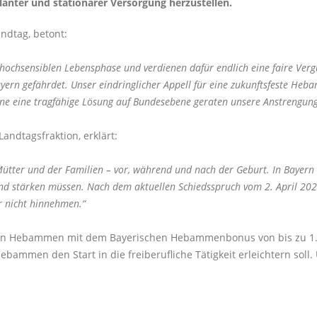
nter und stationärer Versorgung herzustellen.
ndtag, betont:
hochsensiblen Lebensphase und verdienen dafür endlich eine faire Ver
ayern gefährdet. Unser eindringlicher Appell für eine zukunftsfeste H
hne eine tragfähige Lösung auf Bundesebene geraten unsere Anstrengung
andtagsfraktion, erklärt:
ter und der Familien – vor, während und nach der Geburt. In Bayern 
 und stärken müssen. Nach dem aktuellen Schiedsspruch vom 2. April 202
 nicht hinnehmen.“
ätigen Hebammen mit dem Bayerischen Hebammenbonus von bis zu 1.0
ammen den Start in die freiberufliche Tätigkeit erleichtern soll. 